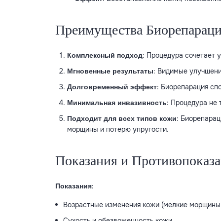
Преимущества Биорепарац
: Процедура сочетает 
Комплексный подход
: Видимые улучшени
Мгновенные результаты
: Биорепарация сп
Долговременный эффект
: Процедура не
Минимальная инвазивность
: Биорепарац
Подходит для всех типов кожи
морщины и потерю упругости.
Показания и Противопоказ
:
Показания
Возрастные изменения кожи (мелкие морщины,
Сухость и обезвоженность кожи.