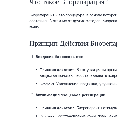
Что такое Биорепарация?
Биорепарация – это процедура, в основе котор
состояния. В отличие от других методов, биоре
кожи.
Принцип Действия Биорепа
:
Введение биорепарантов
: В кожу вводятся преп
Принцип действия
вещества помогают восстанавливать повре
: Увлажнение, подтяжка, улучшен
Эффект
:
Активизация процессов регенерации
: Биорепаранты стимул
Принцип действия
: Восстановление кожи, повышение
Эффект