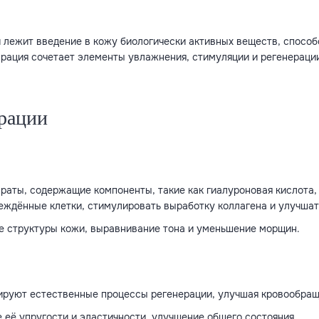
ой лежит введение в кожу биологически активных веществ, спос
парация сочетает элементы увлажнения, стимуляции и регенерац
рации
араты, содержащие компоненты, такие как гиалуроновая кислота
ждённые клетки, стимулировать выработку коллагена и улучшат
ие структуры кожи, выравнивание тона и уменьшение морщин.
ируют естественные процессы регенерации, улучшая кровообращ
 её упругости и эластичности, улучшение общего состояния.