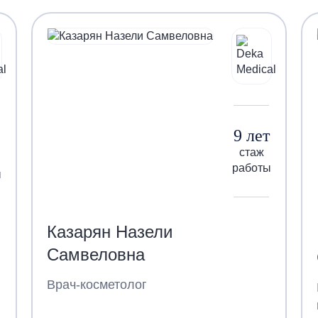
9 лет
стаж
работы
ы
Казарян Назели
Самвеловна
Врач-косметолог