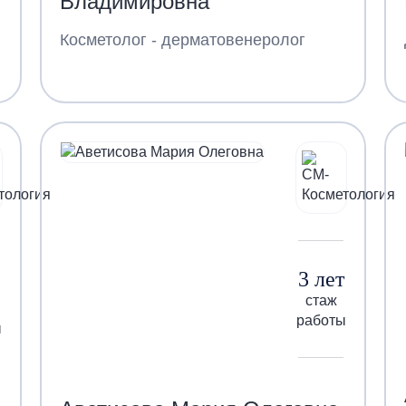
Владимировна
Косметолог - дерматовенеролог
3 лет
стаж
работы
ы