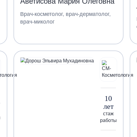
Аветисова Мария Олеговна
Врач-косметолог, врач-дерматолог,
врач-миколог
10
лет
стаж
ы
работы