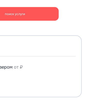
поиск услуги
азером
от ₽