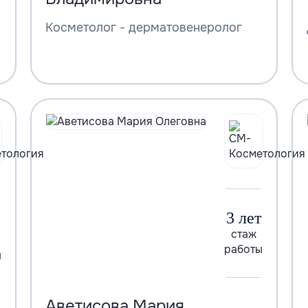
Косметолог - дерматовенеролог
3 лет
стаж
работы
ы
Аветисова Мария