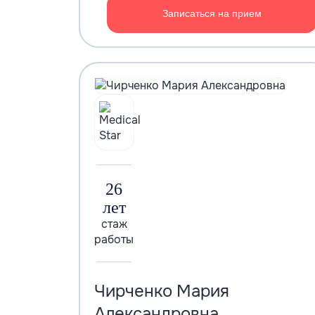
Записаться на прием
26
лет
стаж
работы
Чирченко Мария
Александровна