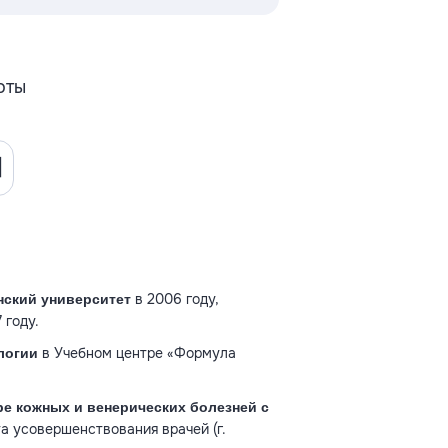
оты
в 2006 году,
нский университет
 году.
в Учебном центре «Формула
логии
ре кожных и венерических болезней с
а усовершенствования врачей (г.