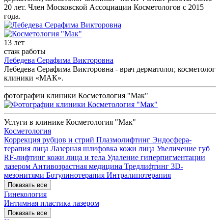
20 лет. Член Московской Ассоциации Косметологов с 2015
года.
13 лет
стаж работы
Лебедева Серафима Викторовна
Лебедева Серафима Викторовна - врач дерматолог, косметолог
клиники «МАК».
фотографии клиники Косметология "Мак"
Услуги в клинике Косметология "Мак"
Косметология
Коррекция рубцов и стрий
Плазмолифтинг
Эндосфера-
терапия лица
Лазерная шлифовка кожи лица
Увеличение губ
RF-лифтинг кожи лица и тела
Удаление гиперпигментации
лазером
Антивозрастная медицина
Тредлифтинг 3D-
мезонитями
Ботулинотерапия
Интралипотерапия
Показать все
Гинекология
Интимная пластика лазером
Показать все