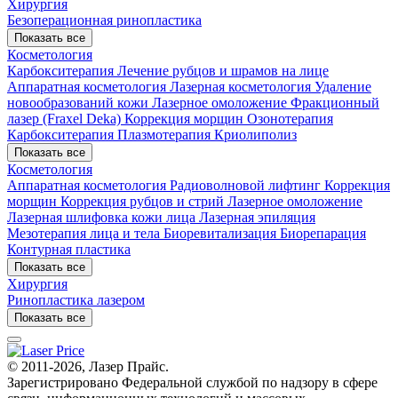
Хирургия
Безоперационная ринопластика
Показать все
Косметология
Карбокситерапия
Лечение рубцов и шрамов на лице
Аппаратная косметология
Лазерная косметология
Удаление
новообразований кожи
Лазерное омоложение
Фракционный
лазер (Fraxel Deka)
Коррекция морщин
Озонотерапия
Карбокситерапия
Плазмотерапия
Криолиполиз
Показать все
Косметология
Аппаратная косметология
Радиоволновой лифтинг
Коррекция
морщин
Коррекция рубцов и стрий
Лазерное омоложение
Лазерная шлифовка кожи лица
Лазерная эпиляция
Мезотерапия лица и тела
Биоревитализация
Биорепарация
Контурная пластика
Показать все
Хирургия
Ринопластика лазером
Показать все
© 2011-2026, Лазер Прайс.
Зарегистрировано Федеральной службой по надзору в сфере