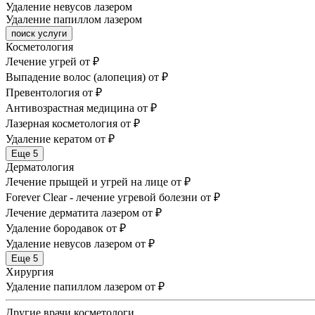
Удаление невусов лазером
Удаление папиллом лазером
поиск услуги
Косметология
Лечение угрей
от ₽
Выпадение волос (алопеция)
от ₽
Превентология
от ₽
Антивозрастная медицина
от ₽
Лазерная косметология
от ₽
Удаление кератом
от ₽
Еще 5
Дерматология
Лечение прыщей и угрей на лице
от ₽
Forever Clear - лечение угревой болезни
от ₽
Лечение дерматита лазером
от ₽
Удаление бородавок
от ₽
Удаление невусов лазером
от ₽
Еще 5
Хирургия
Удаление папиллом лазером
от ₽
Другие врачи косметологи