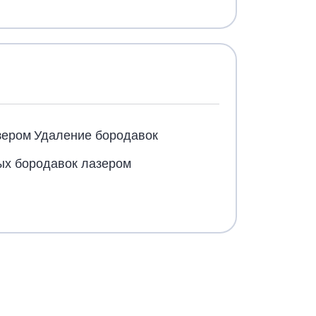
зером
Удаление бородавок
х бородавок лазером