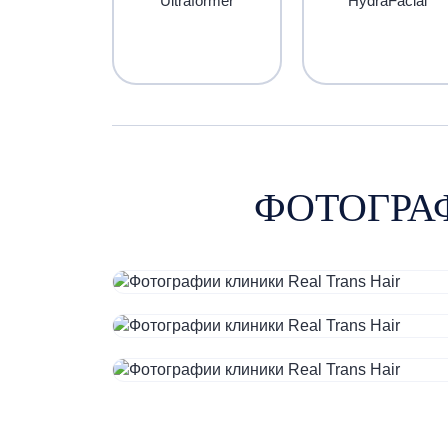
Ultraformer
HydraFacial
ФОТОГРА