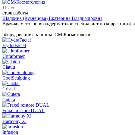
11 лет
стаж работы
Шадрина (Кузнецова) Екатерина Владимировна
Врач-косметолог, врач-дерматолог, специалист по коррекции ф
оборудование в клинике СМ-Косметология
HydraFacial
Ultraformer
Clatuu
CoolSculpting
Cristal
Cutera
Fraxel re:store DUAL
Harmony Xl
Infusion