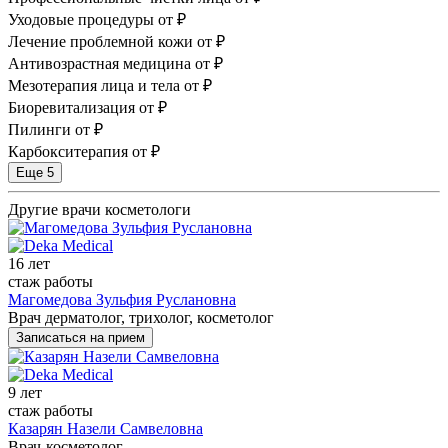
Уходовые процедуры
от ₽
Лечение проблемной кожи
от ₽
Антивозрастная медицина
от ₽
Мезотерапия лица и тела
от ₽
Биоревитализация
от ₽
Пилинги
от ₽
Карбокситерапия
от ₽
Еще 5
Другие врачи косметологи
16 лет
стаж работы
Магомедова Зульфия Руслановна
Врач дерматолог, трихолог, косметолог
Записаться на прием
9 лет
стаж работы
Казарян Назели Самвеловна
Врач-косметолог