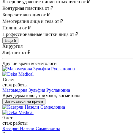
Лазерное удаление пигментных пятен
от ₽
Контурная пластика
от ₽
Биоревитализация
от ₽
Мезотерапия лица и тела
от ₽
Пилинги
от ₽
Профессиональные чистки лица
от ₽
Еще 5
Хирургия
Лифтинг
от ₽
Другие врачи косметологи
16 лет
стаж работы
Магомедова Зульфия Руслановна
Врач дерматолог, трихолог, косметолог
Записаться на прием
9 лет
стаж работы
Казарян Назели Самвеловна