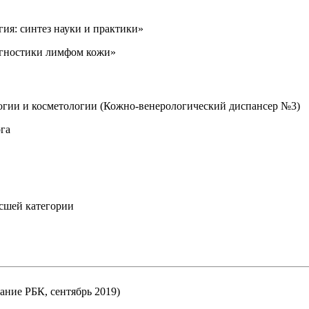
ия: синтез науки и практики»
агностики лимфом кожи»
огии и косметологии (Кожно-венерологический диспансер №3)
ога
сшей категории
ание РБК, сентябрь 2019)