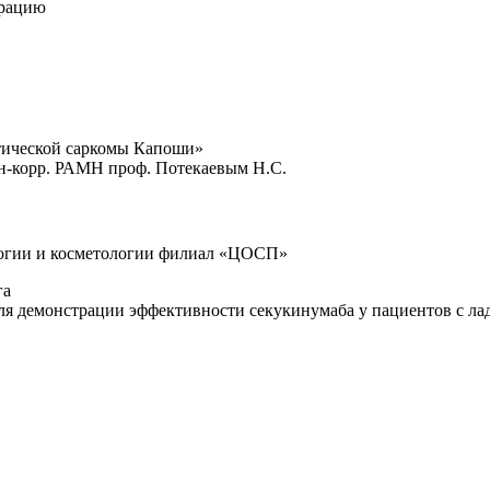
трацию
тической саркомы Капоши»
ен-корр. РАМН проф. Потекаевым Н.С.
логии и косметологии филиал «ЦОСП»
га
для демонстрации эффективности секукинумаба у пациентов с л