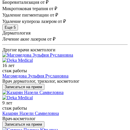
Биоревитализация
от ₽
Микротоковая терапия
от ₽
Удаление пигментации
от ₽
Удаление купероза лазером
от ₽
Еще 5
Дерматология
Лечение акне лазером
от ₽
Другие врачи косметологи
16 лет
стаж работы
Магомедова Зульфия Руслановна
Врач дерматолог, трихолог, косметолог
Записаться на прием
9 лет
стаж работы
Казарян Назели Самвеловна
Врач-косметолог
Записаться на прием