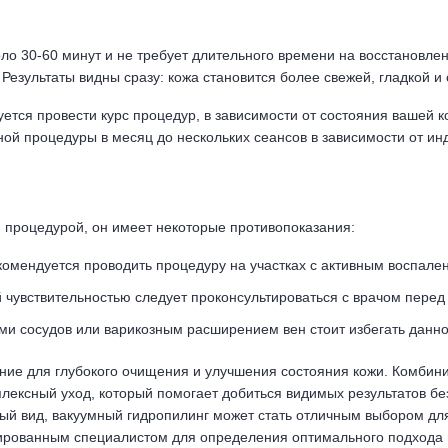
ло 30-60 минут и не требует длительного времени на восстановле
 Результаты видны сразу: кожа становится более свежей, гладкой 
ется провести курс процедур, в зависимости от состояния вашей 
ной процедуры в месяц до нескольких сеансов в зависимости от и
 процедурой, он имеет некоторые противопоказания:
екомендуется проводить процедуру на участках с активным воспал
й чувствительностью следует проконсультироваться с врачом перед
ми сосудов или варикозным расширением вен стоит избегать данн
ие для глубокого очищения и улучшения состояния кожи. Комбини
ексный уход, который помогает добиться видимых результатов бе
овый вид, вакуумный гидропилинг может стать отличным выбором д
ированным специалистом для определения оптимального подхода и