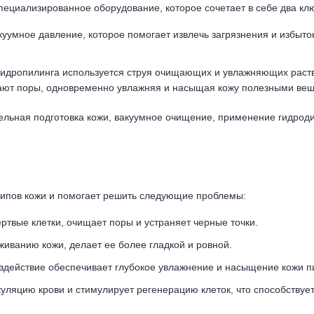
пециализированное оборудование, которое сочетает в себе два к
акуумное давление, которое помогает извлечь загрязнения и избыт
 гидропилинга используется струя очищающих и увлажняющих раств
щают поры, одновременно увлажняя и насыщая кожу полезными ве
тельная подготовка кожи, вакуумное очищение, применение гидрод
типов кожи и помогает решить следующие проблемы:
ертвые клетки, очищает поры и устраняет черные точки.
аживанию кожи, делает ее более гладкой и ровной.
оздействие обеспечивает глубокое увлажнение и насыщение кожи 
куляцию крови и стимулирует регенерацию клеток, что способству