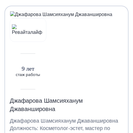
9 лет
стаж работы
Джафарова Шамсияханум
Джаваншировна
Джафарова Шамсияханум Джаваншировна
Должность: Косметолог-эстет, мастер по