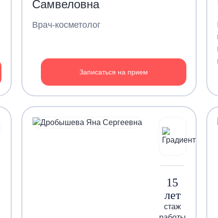
Самвеловна
Врач-косметолог
Записаться на прием
15
лет
стаж
работы