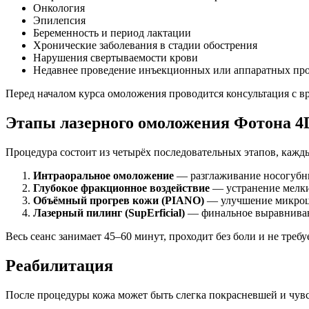
Онкология
Эпилепсия
Беременность и период лактации
Хронические заболевания в стадии обострения
Нарушения свертываемости крови
Недавнее проведение инъекционных или аппаратных проц
Перед началом курса омоложения проводится консультация с в
Этапы лазерного омоложения Фотона 4
Процедура состоит из четырёх последовательных этапов, кажды
Интраоральное омоложение
— разглаживание носогубны
Глубокое фракционное воздействие
— устранение мелких
Объёмный прогрев кожи (PIANO)
— улучшение микроци
Лазерный пилинг (SupErficial)
— финальное выравниван
Весь сеанс занимает 45–60 минут, проходит без боли и не требу
Реабилитация
После процедуры кожа может быть слегка покрасневшей и чувст