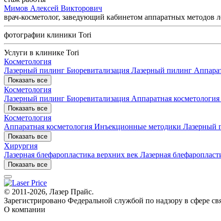
Мимов Алексей Викторович
врач-косметолог, заведующий кабинетом аппаратных методов 
фотографии клиники Tori
Услуги в клинике Tori
Косметология
Лазерный пилинг
Биоревитализация
Лазерный пилинг
Аппара
Показать все
Косметология
Лазерный пилинг
Биоревитализация
Аппаратная косметологи
Показать все
Косметология
Аппаратная косметология
Инъекционные методики
Лазерный 
Показать все
Хирургия
Лазерная блефаропластика верхних век
Лазерная блефаропласт
Показать все
© 2011-2026, Лазер Прайс.
Зарегистрировано Федеральной службой по надзору в сфере св
О компании