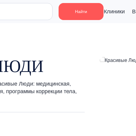
Клиники
В
Найти
ЛЮДИ
расивые Люди: медицинская,
я, программы коррекции тела,