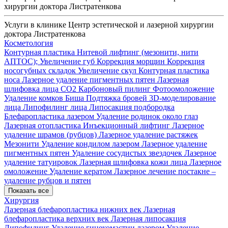
хирургии доктора Листратенкова
Услуги в клинике Центр эстетической и лазерной хирургии
доктора Листратенкова
Косметология
Контурная пластика
Нитевой лифтинг (мезонити, нити
АПТОС);
Увеличение губ
Коррекция морщин
Коррекция
носогубных складок
Увеличение скул
Контурная пластика
носа
Лазерное удаление пигментных пятен
Лазерная
шлифовка лица СО2
Карбоновый пилинг
Фотоомоложение
Удаление комков Биша
Подтяжка бровей
3D-моделирование
лица
Липофилинг лица
Липосакция подбородка
Блефаропластика лазером
Удаление родинок около глаз
Лазерная отопластика
Инъекционный лифтинг
Лазерное
удаление шрамов (рубцов)
Лазерное удаление растяжек
Мезонити
Удаление кондилом лазером
Лазерное удаление
пигментных пятен
Удаление сосудистых звездочек
Лазерное
удаление татуировок
Лазерная шлифовка кожи лица
Лазерное
омоложение
Удаление кератом
Лазерное лечение постакне –
удаление рубцов и пятен
Показать все
Хирургия
Лазерная блефаропластика нижних век
Лазерная
блефаропластика верхних век
Лазерная липосакция
Липофилинг
Удаление гинекомастии лазером
Удаление