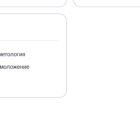
метология
омоложение