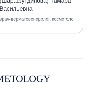
(Шарафутдинова) Тамара
Васильевна
врач-дерматовенеролог, косметолог
SMETOLOGY