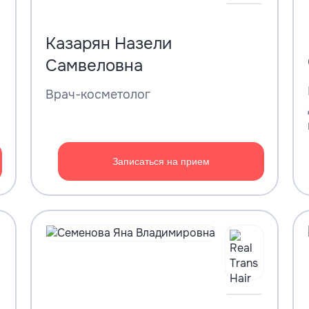
Казарян Назели
Самвеловна
Врач-косметолог
Записаться на прием