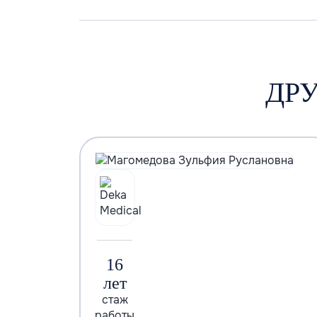
ДР
16
лет
стаж
работы