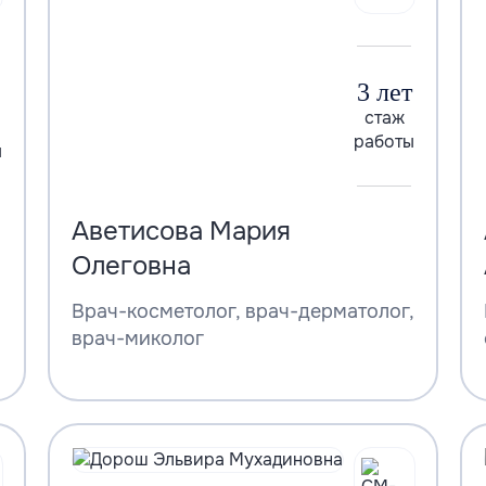
3 лет
стаж
работы
ы
Аветисова Мария
Олеговна
Врач-косметолог, врач-дерматолог,
врач-миколог