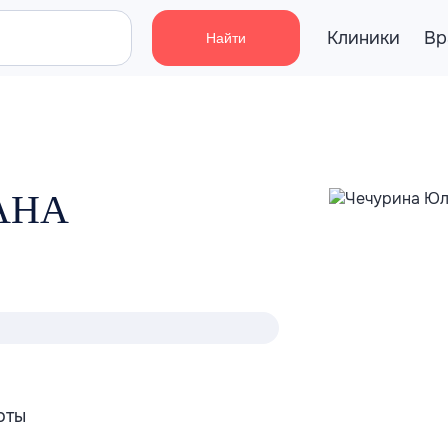
Клиники
Вр
Найти
АНА
оты