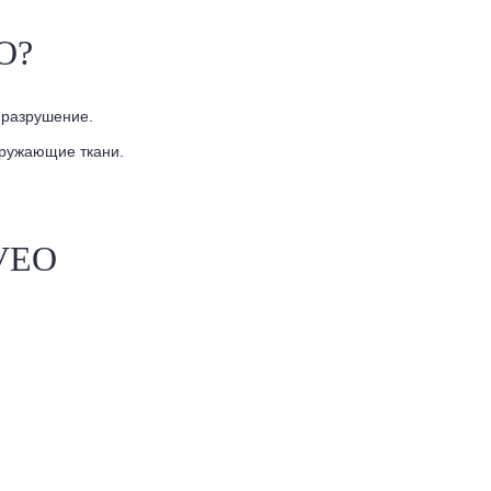
O?
 разрушение.
кружающие ткани.
OVEO