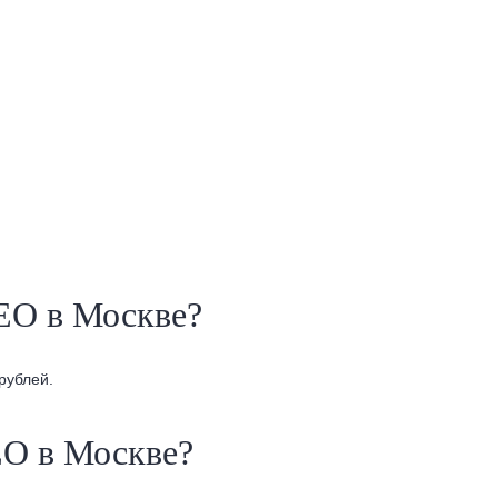
EO в Москве?
рублей.
EO в Москве?