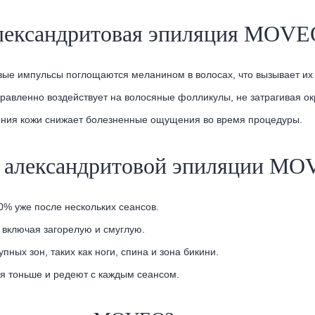
 александритовая эпиляция MOVE
овые импульсы поглощаются меланином в волосах, что вызывает их
правленно воздействует на волосяные фолликулы, не затрагивая о
ения кожи снижает болезненные ощущения во время процедуры.
й александритовой эпиляции M
90% уже после нескольких сеансов.
, включая загорелую и смуглую.
пных зон, таких как ноги, спина и зона бикини.
ся тоньше и редеют с каждым сеансом.