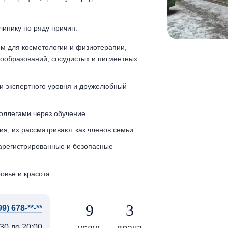
инику по ряду причин:
м для косметологии и физиотерапии,
ообразований, сосудистых и пигментных
и экспертного уровня и дружелюбный
оллегами через обучение.
я, их рассматривают как членов семьи.
арегистрированные и безопасные
овье и красота.
9
3
99) 678-**-**
услуг
врача
:30 до 20:00