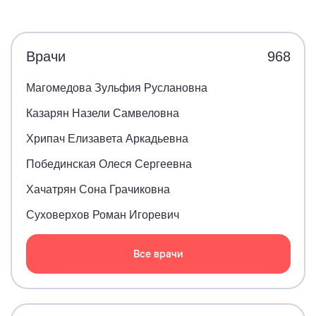
Врачи
968
Магомедова Зульфия Руслановна
Казарян Назели Самвеловна
Хрипач Елизавета Аркадьевна
Побединская Олеся Сергеевна
Хачатрян Сона Грачиковна
Суховерхов Роман Игоревич
Все врачи